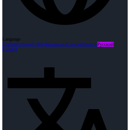
Language
English
Português (BR)
Українська
Français
Deutsch
Русский
Español