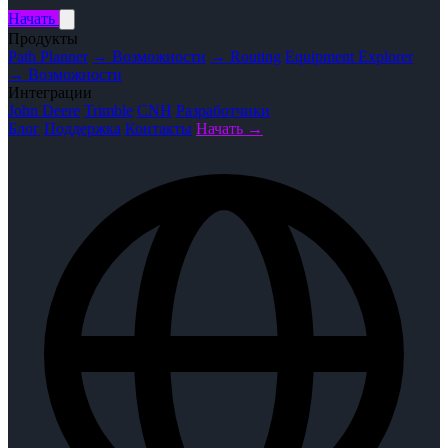
Начать
Продукты
Path Planner
→ Возможности
→ Routing
Equipment Explorer
→ Возможности
Интеграции
John Deere
Trimble
CNH
Разработчики
Блог
Поддержка
Контакты
Начать →