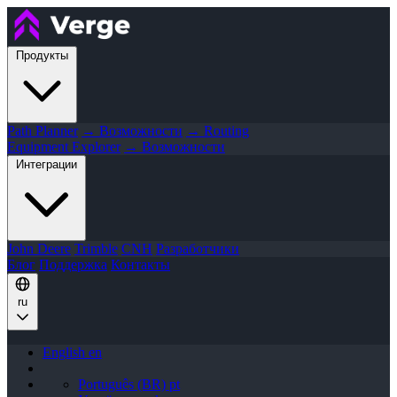
Продукты
Path Planner
→ Возможности
→ Routing
Equipment Explorer
→ Возможности
Интеграции
John Deere
Trimble
CNH
Разработчики
Блог
Поддержка
Контакты
ru
English
en
Português (BR)
pt