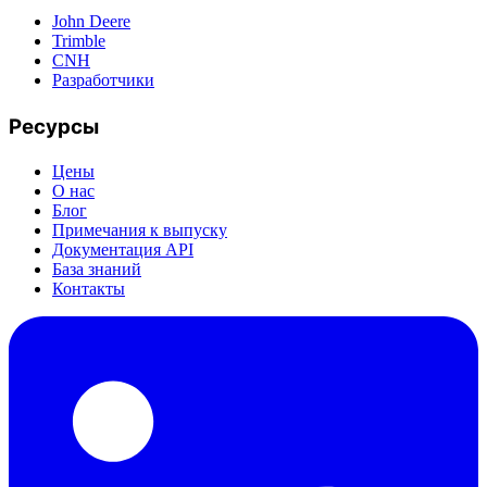
John Deere
Trimble
CNH
Разработчики
Ресурсы
Цены
О нас
Блог
Примечания к выпуску
Документация API
База знаний
Контакты