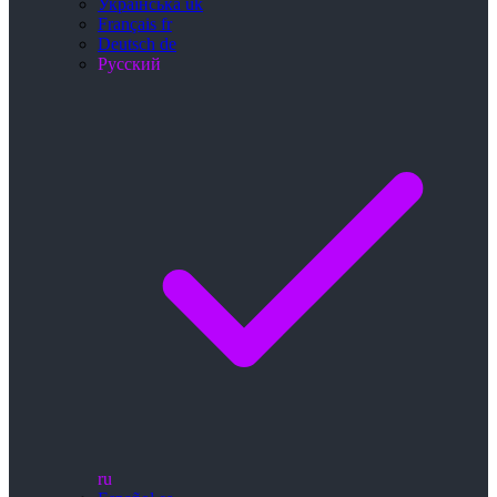
Українська
uk
Français
fr
Deutsch
de
Русский
ru