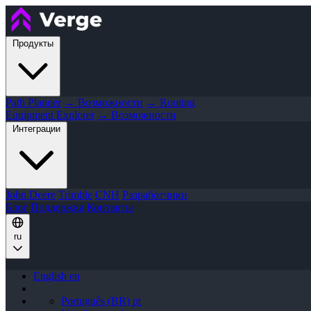
Продукты
Path Planner
→ Возможности
→ Routing
Equipment Explorer
→ Возможности
Интеграции
John Deere
Trimble
CNH
Разработчики
Блог
Поддержка
Контакты
ru
English
en
Português (BR)
pt