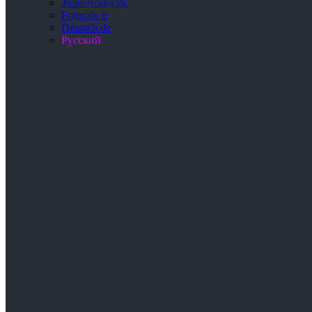
Українська
uk
Français
fr
Deutsch
de
Русский