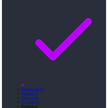
pt
Українська
uk
Français
fr
Deutsch
de
Русский
ru
Español
es