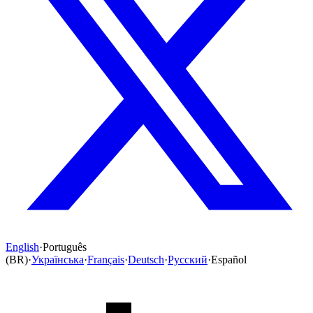
English
·
Português
(BR)
·
Українська
·
Français
·
Deutsch
·
Русский
·
Español