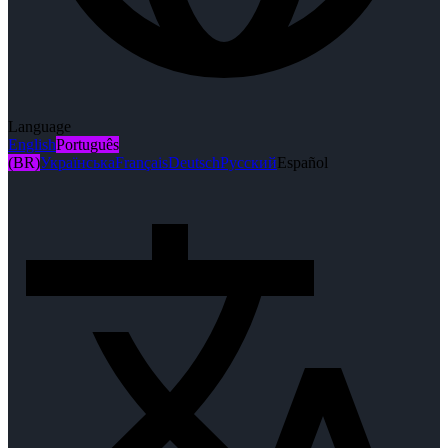
Language
English
Português
(BR)
Українська
Français
Deutsch
Русский
Español