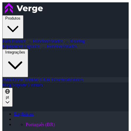
Produtos
Path Planner
→ Funcionalidades
→ Routing
Equipment Explorer
→ Funcionalidades
Integrações
John Deere
Trimble
CNH
Desenvolvedores
Blog
Suporte
Contato
pt
English
en
Português (BR)