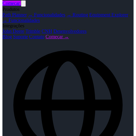
Começar
Produtos
Path Planner
→ Funcionalidades
→ Routing
Equipment Explorer
→ Funcionalidades
Integrações
John Deere
Trimble
CNH
Desenvolvedores
Blog
Suporte
Contato
Começar →