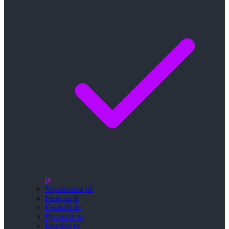
pt
Українська
uk
Français
fr
Deutsch
de
Русский
ru
Español
es