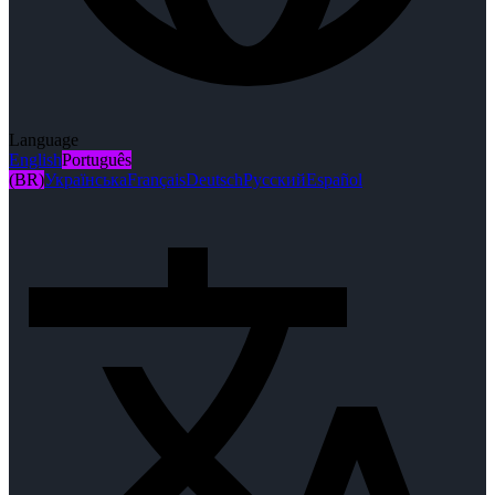
Language
English
Português
(BR)
Українська
Français
Deutsch
Русский
Español