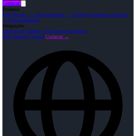
Começar
Produtos
Path Planner
→ Funcionalidades
→ Routing
Equipment Explorer
→ Funcionalidades
Integrações
John Deere
Trimble
CNH
Desenvolvedores
Blog
Suporte
Contato
Começar →