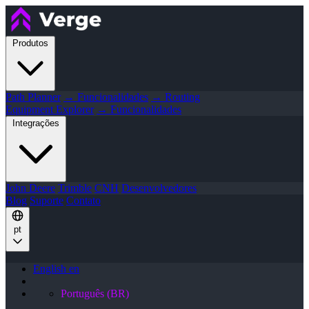
Produtos
Path Planner
→ Funcionalidades
→ Routing
Equipment Explorer
→ Funcionalidades
Integrações
John Deere
Trimble
CNH
Desenvolvedores
Blog
Suporte
Contato
pt
English
en
Português (BR)