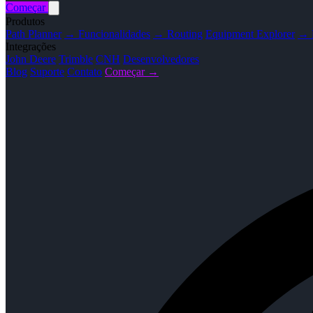
Começar
Produtos
Path Planner
→ Funcionalidades
→ Routing
Equipment Explorer
→ F
Integrações
John Deere
Trimble
CNH
Desenvolvedores
Blog
Suporte
Contato
Começar →