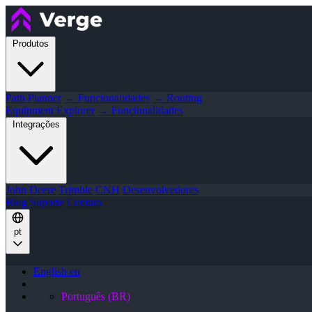
Produtos
Path Planner
→ Funcionalidades
→ Routing
Equipment Explorer
→ Funcionalidades
Integrações
John Deere
Trimble
CNH
Desenvolvedores
Blog
Suporte
Contato
pt
English
en
Português (BR)