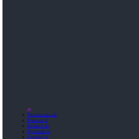
pt
Українська
uk
Français
fr
Deutsch
de
Русский
ru
Español
es