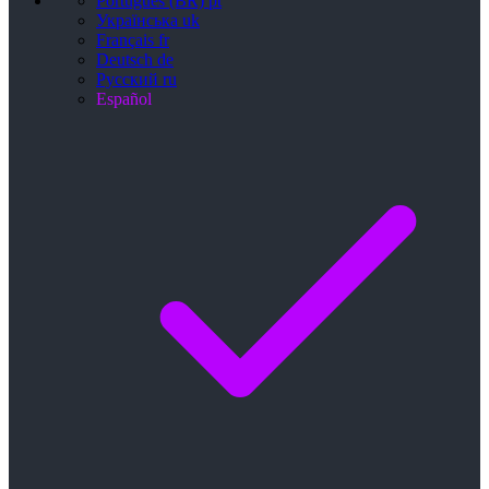
Português (BR)
pt
Українська
uk
Français
fr
Deutsch
de
Русский
ru
Español