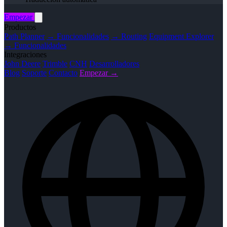
Empezar
Productos
Path Planner
→ Funcionalidades
→ Routing
Equipment Explorer
→ Funcionalidades
Integraciones
John Deere
Trimble
CNH
Desarrolladores
Blog
Soporte
Contacto
Empezar →