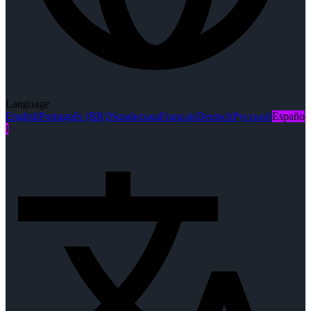
Language
English
Português (BR)
Українська
Français
Deutsch
Русский
Españo
l