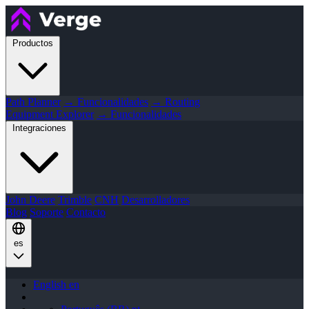
Productos
Path Planner
→ Funcionalidades
→ Routing
Equipment Explorer
→ Funcionalidades
Integraciones
John Deere
Trimble
CNH
Desarrolladores
Blog
Soporte
Contacto
es
English
en