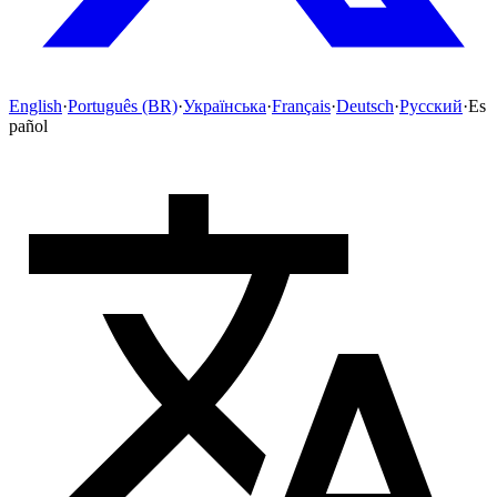
English
·
Português (BR)
·
Українська
·
Français
·
Deutsch
·
Русский
·
Es
pañol