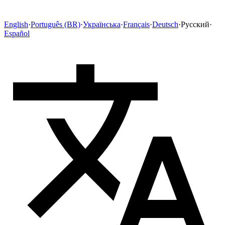
English
·
Português (BR)
·
Українська
·
Français
·
Deutsch
·
Русский
·
Español