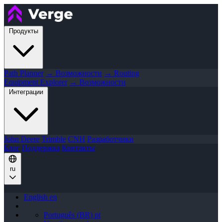
Продукты
Path Planner
→ Возможности
→ Routing
Equipment Explorer
→ Возможности
Интеграции
John Deere
Trimble
CNH
Разработчики
Блог
Поддержка
Контакты
ru
English
en
Português (BR)
pt