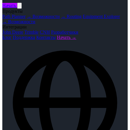
Начать
Продукты
Path Planner
→ Возможности
→ Routing
Equipment Explorer
→ Возможности
Интеграции
John Deere
Trimble
CNH
Разработчики
Блог
Поддержка
Контакты
Начать →