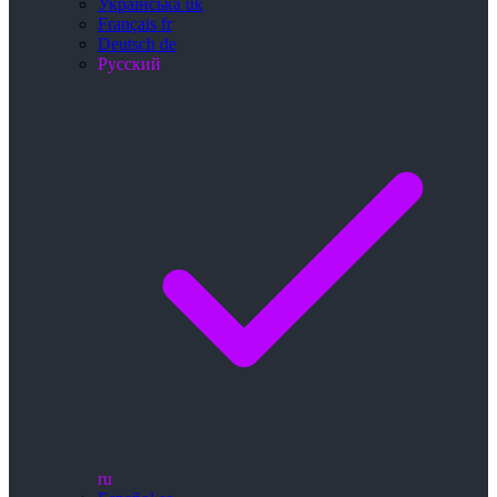
Українська
uk
Français
fr
Deutsch
de
Русский
ru