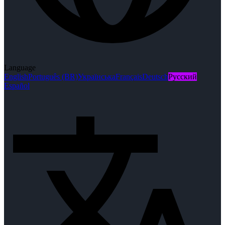
Language
English
Português (BR)
Українська
Français
Deutsch
Русский
Español