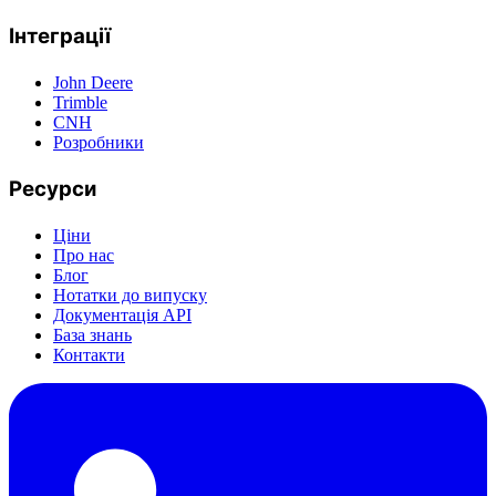
Інтеграції
John Deere
Trimble
CNH
Розробники
Ресурси
Ціни
Про нас
Блог
Нотатки до випуску
Документація API
База знань
Контакти