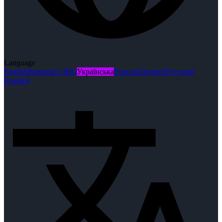
Language
English
Português (BR)
Українська
Français
Deutsch
Русский
Español