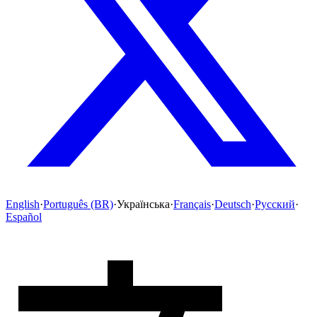
English
·
Português (BR)
·
Українська
·
Français
·
Deutsch
·
Русский
·
Español