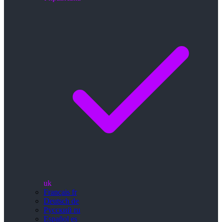
uk
Français
fr
Deutsch
de
Русский
ru
Español
es