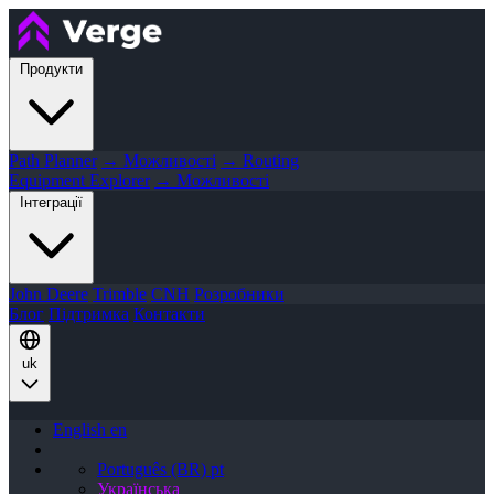
Продукти
Path Planner
→ Можливості
→ Routing
Equipment Explorer
→ Можливості
Інтеграції
John Deere
Trimble
CNH
Розробники
Блог
Підтримка
Контакти
uk
English
en
Português (BR)
pt
Українська