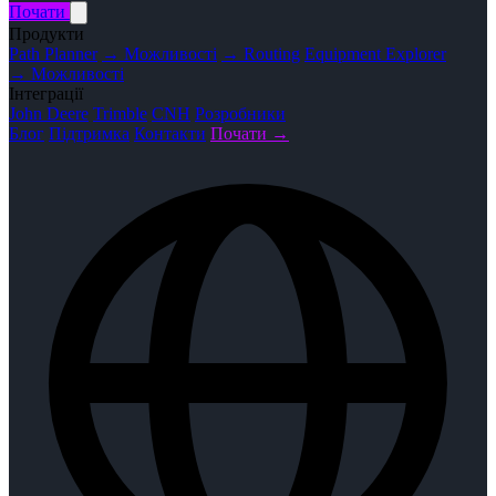
Почати
Продукти
Path Planner
→ Можливості
→ Routing
Equipment Explorer
→ Можливості
Інтеграції
John Deere
Trimble
CNH
Розробники
Блог
Підтримка
Контакти
Почати →