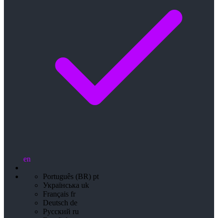
en
Português (BR)
pt
Українська
uk
Français
fr
Deutsch
de
Русский
ru