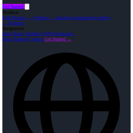
Get Started
Products
Path Planner
→ Features
→ Routing
Equipment Explorer
→ Features
Integrations
John Deere
Trimble
CNH
Developers
Blog
Support
Contact
Get Started →