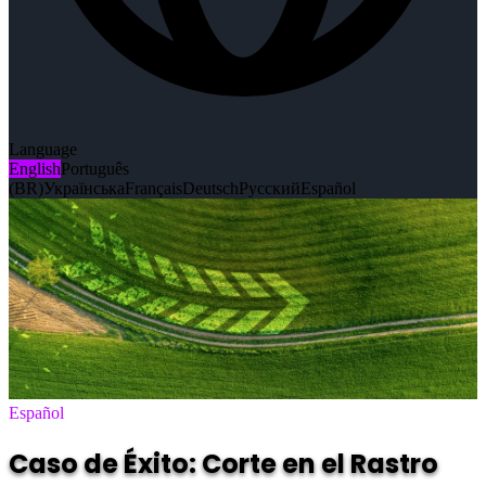
Language
English
Português
(BR)
Українська
Français
Deutsch
Русский
Español
Español
Caso de Éxito: Corte en el Rastro