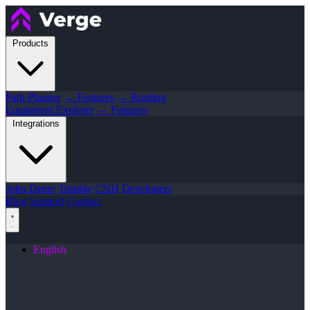
Products
Path Planner
→ Features
→ Routing
Equipment Explorer
→ Features
Integrations
John Deere
Trimble
CNH
Developers
Blog
Support
Contact
English