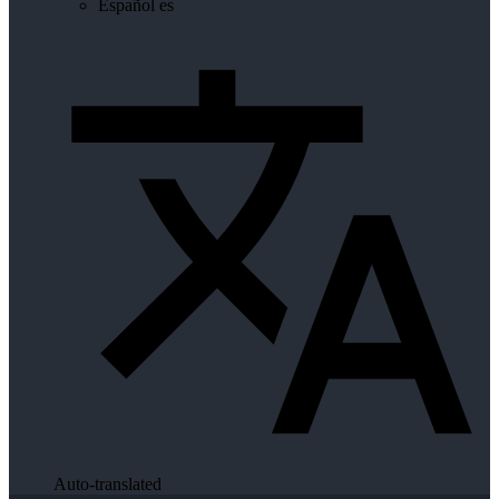
Español
es
Auto-translated